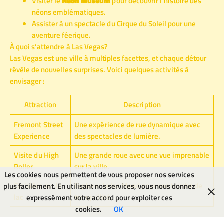
Visiter le
Neon Museum
pour découvrir l’histoire des
néons emblématiques.
Assister à un spectacle du Cirque du Soleil pour une
aventure féerique.
À quoi s’attendre à Las Vegas?
Las Vegas est une ville à multiples facettes, et chaque détour
révèle de nouvelles surprises. Voici quelques activités à
envisager :
Attraction
Description
Fremont Street
Une expérience de rue dynamique avec
Experience
des spectacles de lumière.
Visite du High
Une grande roue avec une vue imprenable
Roller
sur la ville.
Les cookies nous permettent de vous proposer nos services
Croisière sur le
Explorer le lac Mead pour une touche de
plus facilement. En utilisant nos services, vous nous donnez
lac
tranquillité.
expressément votre accord pour exploiter ces
cookies.
OK
Le Grand Canyon : un chef-d’œuvre naturel