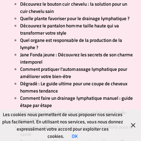
Découvrez le bouton cuir chevelu : la solution pour un
cuir chevelu sain
Quelle plante favoriser pour le drainage lymphatique ?
Découvrez le pantalon homme taille haute qui va
transformer votre style
Quel organe est responsable de la production de la
lymphe ?
Jane Fonda jeune : Découvrez les secrets de son charme
intemporel
Comment pratiquer l'automassage lymphatique pour
améliorer votre bien-être
Dégradé : Le guide ultime pour une coupe de cheveux
hommes tendance
Comment faire un drainage lymphatique manuel : guide
étape par étape
Découvrez la jupe blanche longue : votre atout mode
Les cookies nous permettent de vous proposer nos services
pour l'été
plus facilement. En utilisant nos services, vous nous donnez
Pourquoi nettoyer la lymphe : enjeux et bienfaits pour la
expressément votre accord pour exploiter ces
santé
cookies.
OK