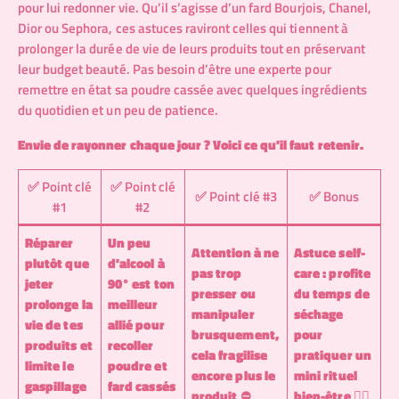
pour lui redonner vie. Qu’il s’agisse d’un fard Bourjois, Chanel,
Dior ou Sephora, ces astuces raviront celles qui tiennent à
prolonger la durée de vie de leurs produits tout en préservant
leur budget beauté. Pas besoin d’être une experte pour
remettre en état sa poudre cassée avec quelques ingrédients
du quotidien et un peu de patience.
Envie de rayonner chaque jour ? Voici ce qu’il faut retenir.
✅ Point clé
✅ Point clé
✅ Point clé #3
✅ Bonus
#1
#2
Réparer
Un peu
Attention à ne
Astuce self-
plutôt que
d’alcool à
pas trop
care : profite
jeter
90° est ton
presser ou
du temps de
prolonge la
meilleur
manipuler
séchage
vie de tes
allié pour
brusquement,
pour
produits et
recoller
cela fragilise
pratiquer un
limite le
poudre et
encore plus le
mini rituel
gaspillage
fard cassés
produit ⛔
bien-être 💆‍♀️