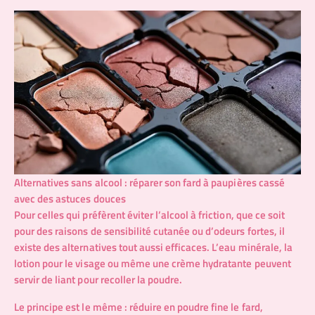
Alternatives sans alcool : réparer son fard à paupières cassé
avec des astuces douces
Pour celles qui préfèrent éviter l’alcool à friction, que ce soit
pour des raisons de sensibilité cutanée ou d’odeurs fortes, il
existe des alternatives tout aussi efficaces. L’eau minérale, la
lotion pour le visage ou même une crème hydratante peuvent
servir de liant pour recoller la poudre.
Le principe est le même : réduire en poudre fine le fard,