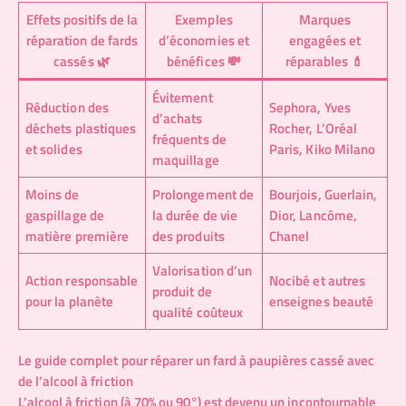
Effets positifs de la
Exemples
Marques
réparation de fards
d’économies et
engagées et
cassés 🌿
bénéfices 💸
réparables 💄
Évitement
Réduction des
Sephora, Yves
d’achats
déchets plastiques
Rocher, L’Oréal
fréquents de
et solides
Paris, Kiko Milano
maquillage
Moins de
Prolongement de
Bourjois, Guerlain,
gaspillage de
la durée de vie
Dior, Lancôme,
matière première
des produits
Chanel
Valorisation d’un
Action responsable
Nocibé et autres
produit de
pour la planète
enseignes beauté
qualité coûteux
Le guide complet pour réparer un fard à paupières cassé avec
de l’alcool à friction
L’alcool à friction (à 70% ou 90°) est devenu un incontournable