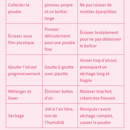
Collecter la
pinceau propre
Ne pas laisser de
poudre
et un boîtier
miettes éparpillées
large
Presser
Écraser brutalement
Écraser sous
délicatement
pour ne pas détériorer
film plastique
pour une poudre
le boîtier
fine
Verser trop d’alcool,
Ajouter l’alcool
Goutte à goutte
provoquant un
progressivement
avec pipette
séchage long et
fragile
Mélanger et
Éliminer bulles
Malaxer trop fort,
lisser
d’air
créant des fissures
24h à l’air libre,
Manipuler avant
Séchage
loin de
séchage complet,
l’humidité
casser la poudre