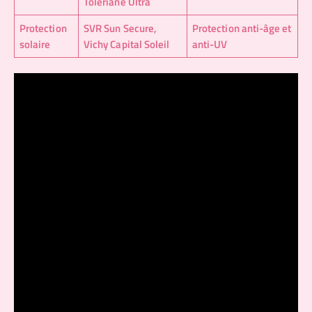
Toleriane Ultra
Protection
SVR Sun Secure,
Protection anti-âge et
solaire
Vichy Capital Soleil
anti-UV