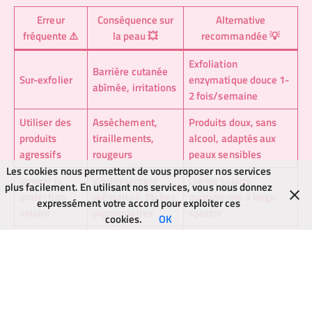
Erreur
Conséquence sur
Alternative
fréquente ⚠️
la peau 💥
recommandée 💡
Exfoliation
Barrière cutanée
Sur-exfolier
enzymatique douce 1-
abîmée, irritations
2 fois/semaine
Utiliser des
Assèchement,
Produits doux, sans
produits
tiraillements,
alcool, adaptés aux
agressifs
rougeurs
peaux sensibles
Les cookies nous permettent de vous proposer nos services
Ignorer la
Vieillissement
Crème solaire
plus facilement. En utilisant nos services, vous nous donnez
protection
prématuré, tâches
quotidienne à large
expressément votre accord pour exploiter ces
solaire
pigmentaires
spectre
cookies.
OK
Perte de
Hydratants riches et
Négliger
souplesse,
apaisants
l’hydratation
rugosité
quotidiennement
accentuée