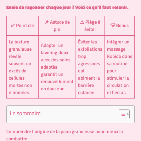
Envie de rayonner chaque jour ? Voici ce qu’il faut retenir.
📌 Astuce de
⚠️ Piège à
✅ Point clé
💡 Bonus
pro
éviter
La texture
Éviter les
Intégrer un
Adopter un
granuleuse
exfoliations
massage
layering doux
révèle
trop
Kobido dans
avec des soins
souvent un
agressives
sa routine
adaptés
excès de
qui
pour
garantit un
cellules
abîment la
stimuler la
renouvellement
mortes non
barrière
circulation
en douceur.
éliminées.
cutanée.
et l’éclat.
Le sommaire
Comprendre l’origine de la peau granuleuse pour mieux la
combattre