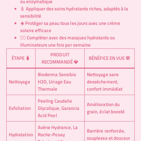
ou enzymatique
💧 Appliquer des soins hydratants riches, adaptés à la
sensibilité
☀️ Protéger sa peau tous les jours avec une crème
solaire efficace
🧖‍♀️ Compléter avec des masques hydratants ou
illuminateurs une fois par semaine
PRODUIT
ÉTAPE 🧴
BÉNÉFICE EN VUE 🌸
RECOMMANDÉ 💎
Bioderma Sensibio
Nettoyage sans
Nettoyage
H2O, Uriage Eau
dessèchement,
Thermale
confort immédiat
Peeling Caudalie
Amélioration du
Exfoliation
Glycolique, Garancia
grain, éclat boosté
Acid Peel
Avène Hydrance, La
Barrière renforcée,
Hydratation
Roche-Posay
souplesse et douceur