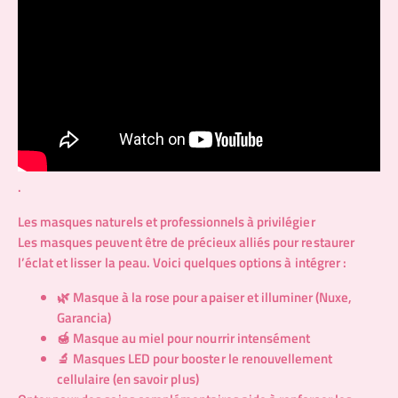
.
Les masques naturels et professionnels à privilégier
Les masques peuvent être de précieux alliés pour restaurer
l’éclat et lisser la peau. Voici quelques options à intégrer :
🌿 Masque à la rose pour apaiser et illuminer (Nuxe,
Garancia)
🍯 Masque au miel pour nourrir intensément
🔬 Masques LED pour booster le renouvellement
cellulaire (
en savoir plus
)