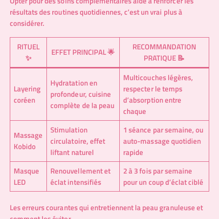
Opter pour des soins complémentaires aide à renforcer les
résultats des routines quotidiennes, c’est un vrai plus à
considérer.
RITUEL
RECOMMANDATION
EFFET PRINCIPAL 🌟
✨
PRATIQUE 📝
Multicouches légères,
Hydratation en
Layering
respecter le temps
profondeur, cuisine
coréen
d’absorption entre
complète de la peau
chaque
Stimulation
1 séance par semaine, ou
Massage
circulatoire, effet
auto-massage quotidien
Kobido
liftant naturel
rapide
Masque
Renouvellement et
2 à 3 fois par semaine
LED
éclat intensifiés
pour un coup d’éclat ciblé
Les erreurs courantes qui entretiennent la peau granuleuse et
comment les éviter