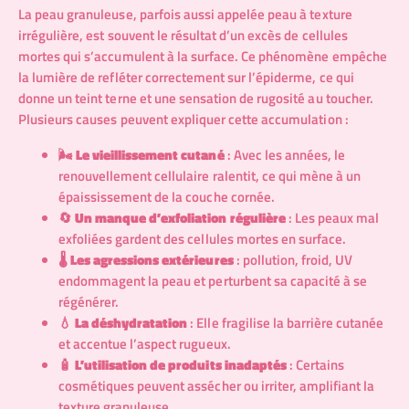
La peau granuleuse, parfois aussi appelée peau à texture
irrégulière, est souvent le résultat d’un excès de cellules
mortes qui s’accumulent à la surface. Ce phénomène empêche
la lumière de refléter correctement sur l’épiderme, ce qui
donne un teint terne et une sensation de rugosité au toucher.
Plusieurs causes peuvent expliquer cette accumulation :
🌬️
Le vieillissement cutané
: Avec les années, le
renouvellement cellulaire ralentit, ce qui mène à un
épaississement de la couche cornée.
🔄
Un manque d’exfoliation régulière
: Les peaux mal
exfoliées gardent des cellules mortes en surface.
🌡️
Les agressions extérieures
: pollution, froid, UV
endommagent la peau et perturbent sa capacité à se
régénérer.
💧
La déshydratation
: Elle fragilise la barrière cutanée
et accentue l’aspect rugueux.
🧴
L’utilisation de produits inadaptés
: Certains
cosmétiques peuvent assécher ou irriter, amplifiant la
texture granuleuse.