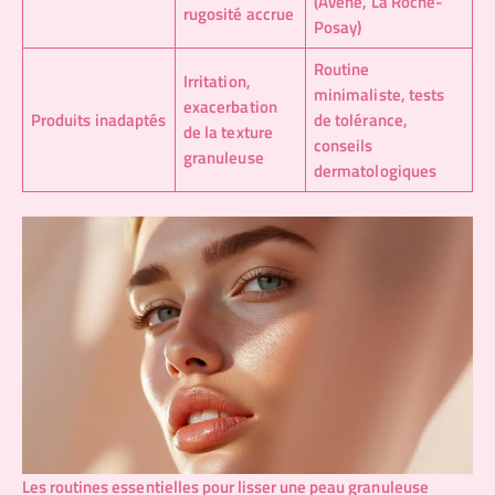
(Avène, La Roche-
rugosité accrue
Posay)
Routine
Irritation,
minimaliste, tests
exacerbation
Produits inadaptés
de tolérance,
de la texture
conseils
granuleuse
dermatologiques
Les routines essentielles pour lisser une peau granuleuse