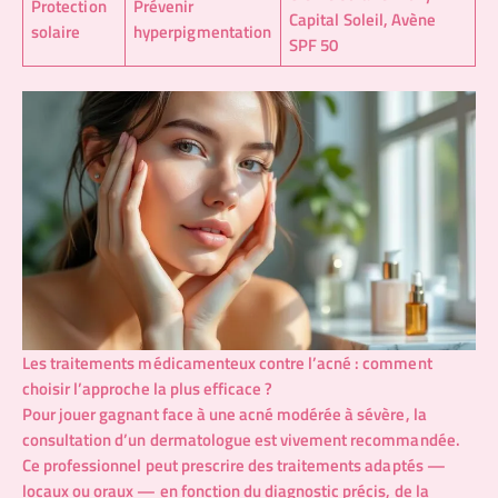
Protection
Prévenir
Capital Soleil, Avène
solaire
hyperpigmentation
SPF 50
Les traitements médicamenteux contre l’acné : comment
choisir l’approche la plus efficace ?
Pour jouer gagnant face à une acné modérée à sévère, la
consultation d’un dermatologue est vivement recommandée.
Ce professionnel peut prescrire des traitements adaptés —
locaux ou oraux — en fonction du diagnostic précis, de la