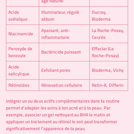
âge naturel
Acide
Illuminateur, régulé
Ducray,
azélaïque
sébum
Bioderma
Apaisant, anti-
La Roche-Posay,
Niacinamide
inflammatoire
CeraVe
Peroxyde de
Effaclar (La
Bactéricide puissant
benzoyle
Roche-Posay)
Acide
Exfoliant pores
Bioderma, Vichy
salicylique
Rétinoïdes
Rénovation cellulaire
Retin-A, Differin
Intégrer un ou deux actifs complémentaires dans ta routine
permet d’adapter les soins à ton acné et à ta peau. Par
exemple, associer un gel nettoyant au BHA le matin et
appliquer un traitement au rétinol le soir peut transformer
significativement l’apparence de ta peau.