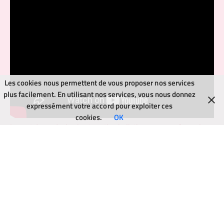
Les cookies nous permettent de vous proposer nos services
plus facilement. En utilisant nos services, vous nous donnez
expressément votre accord pour exploiter ces
cookies.
OK
Impact du mode de vie et gestion holistique pour renforcer le
traitement de l’acné
Une peau, c’est tout un écosystème et elle reflète souvent ce
que l’on vit. Le traitement contre l’acné n’est pas uniquement
cosmétique ou médical, il passe aussi par un équilibre
intérieur. Le stress, le sommeil, l’alimentation et même
l’environnement impactent la santé cutanée.
Adopter une
hygiène de vie saine
aide à atténuer l’acné et à