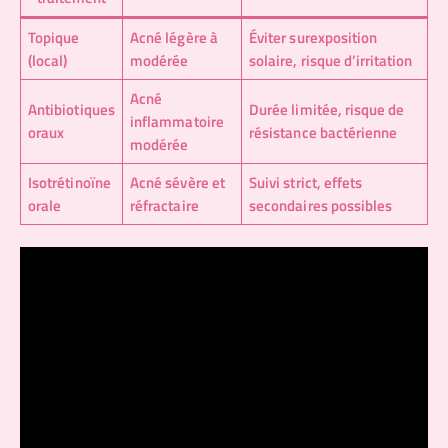
Topique
Acné légère à
Éviter surexposition
(local)
modérée
solaire, risque d’irritation
Acné
Antibiotiques
Durée limitée, risque de
inflammatoire
oraux
résistance bactérienne
modérée
Isotrétinoïne
Acné sévère et
Suivi strict, effets
orale
réfractaire
secondaires possibles