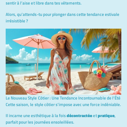
sentir à l’aise et libre dans tes vêtements.
Alors, qu’attends-tu pour plonger dans cette tendance estivale
irrésistible ?
Le Nouveau Style Côtier : Une Tendance Incontournable de l’Été
Cette saison, le style côtier s’impose avec une force indéniable.
Il incarne une esthétique à la fois
décontractée
et
pratique
,
parfait pour les journées ensoleillées.