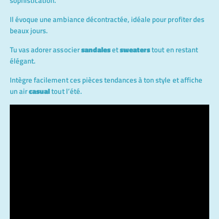
sophistication.
Il évoque une ambiance décontractée, idéale pour profiter des
beaux jours.
Tu vas adorer associer
sandales
et
sweaters
tout en restant
élégant.
Intègre facilement ces pièces tendances à ton style et affiche
un air
casual
tout l’été.