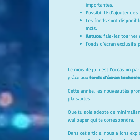
importantes.
Possibilité d’ajouter des
Les fonds sont disponib
mois.
Astuce
: fais-les tourne
Fonds d’écran exclusifs 
Le mois de juin est l’occasion pa
grâce aux
fonds d’écran technol
Cette année, les nouveautés pro
plaisantes.
Que tu sois adepte de minimalism
wallpaper qui te correspondra.
Dans cet article, nous allons exp