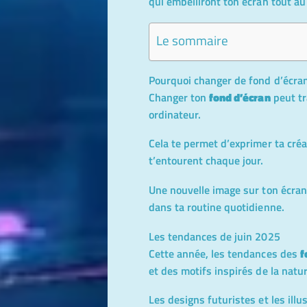
qui embelliront ton écran tout au
Le sommaire
Pourquoi changer de fond d’écran
Changer ton
fond d’écran
peut tr
ordinateur.
Cela te permet d’exprimer ta créat
t’entourent chaque jour.
Une nouvelle image sur ton écra
dans ta routine quotidienne.
Les tendances de juin 2025
Cette année, les tendances des
f
et des motifs inspirés de la natur
Les designs futuristes et les illu