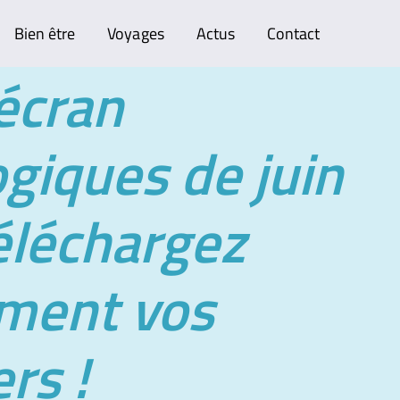
Bien être
Voyages
Actus
Contact
écran
giques de juin
éléchargez
ement vos
rs !