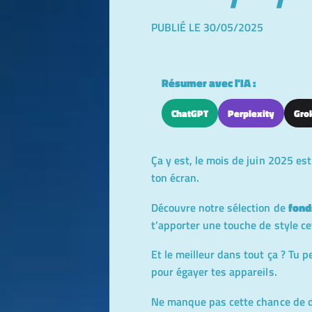
PUBLIÉ LE 30/05/2025
Résumer avec l'IA :
ChatGPT
Perplexity
Gro
Ça y est, le mois de juin 2025 est
ton écran.
Découvre notre sélection de
fond
t’apporter une touche de style ce
Et le meilleur dans tout ça ? Tu 
pour égayer tes appareils.
Ne manque pas cette chance de do