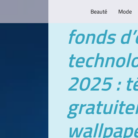
Beauté
Mode
fonds d’
technolo
2025 : t
gratuit
wallpape