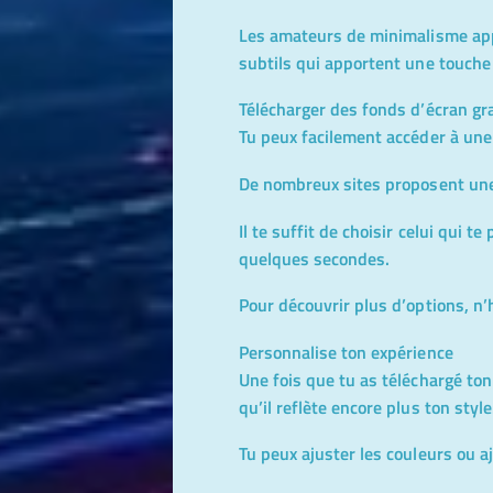
Les amateurs de minimalisme app
subtils qui apportent une touche 
Télécharger des fonds d’écran gr
Tu peux facilement accéder à une
De nombreux sites proposent une 
Il te suffit de choisir celui qui te
quelques secondes.
Pour découvrir plus d’options, n’
Personnalise ton expérience
Une fois que tu as téléchargé to
qu’il reflète encore plus ton style
Tu peux ajuster les couleurs ou a