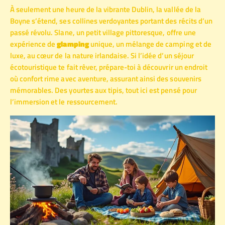
À seulement une heure de la vibrante Dublin, la vallée de la
Boyne s’étend, ses collines verdoyantes portant des récits d’un
passé révolu. Slane, un petit village pittoresque, offre une
expérience de
glamping
unique, un mélange de camping et de
luxe, au cœur de la nature irlandaise. Si l’idée d’un séjour
écotouristique te fait rêver, prépare-toi à découvrir un endroit
où confort rime avec aventure, assurant ainsi des souvenirs
mémorables. Des yourtes aux tipis, tout ici est pensé pour
l’immersion et le ressourcement.