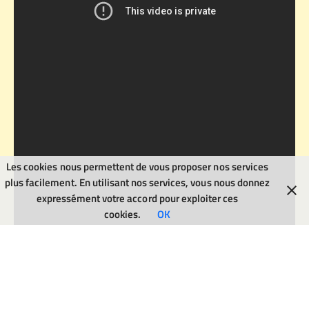
Les cookies nous permettent de vous proposer nos services
plus facilement. En utilisant nos services, vous nous donnez
expressément votre accord pour exploiter ces
cookies.
OK
La vallée de la Boyne : Un trésor archéologique
La vallée de la Boyne n’est pas seulement un paysage
époustouflant ; c’est un lieu chargé d’histoire. Regroupant des
sites archéologiques d’une valeur inestimable, la vallée