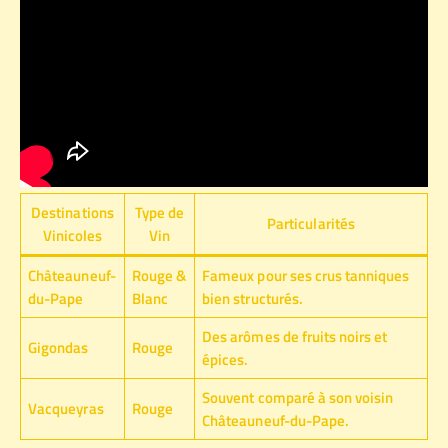
Destinations
Type de
Particularités
Vinicoles
Vin
Châteauneuf-
Rouge &
Fameux pour ses crus tanniques
du-Pape
Blanc
bien structurés.
Des arômes de fruits noirs et
Gigondas
Rouge
épices.
Souvent comparé à son voisin
Vacqueyras
Rouge
Châteauneuf-du-Pape.