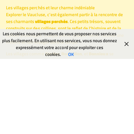
Les villages perchés et leur charme indéniable
Explorer le Vaucluse, c’est également partir à la rencontre de
ses charmants
villages perchés
. Ces petits trésors, souvent
construits sur des collines, sont le reflet de l’histoire et de la
Les cookies nous permettent de vous proposer nos services
culture provençale. Chaque pierre, chaque ruelle, raconte une
plus facilement. En utilisant nos services, vous nous donnez
histoire et fait voyager dans le temps.
expressément votre accord pour exploiter ces
Les villages comme
Gordes
,
Roussillon
, et
Bonnieux
se
cookies.
OK
distinguent par leur architecture typique et leurs panoramas
époustouflants sur les paysages environnants. En flânant dans
ces mazes de ruelles étroites, il est impossible de ne pas se
laisser envoûter par l’authenticité de ces lieux.
Gordes : Un village à découvrir d’urgence
Considéré comme l’un des plus beaux villages de France,
Gordes
attire des visiteurs du monde entier. Son château et ses
ruelles escarpées invitent à la flânerie. La vue depuis le
sommet de la colline est tout simplement spectaculaire.
Prends le temps de t’arrêter dans l’une des petites terrasses