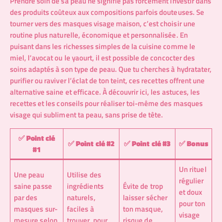
Prendre soin de sa peau ne signifie pas forcément investir dans
des produits coûteux aux compositions parfois douteuses. Se
tourner vers des masques visage maison, c’est choisir une
routine plus naturelle, économique et personnalisée. En
puisant dans les richesses simples de la cuisine comme le
miel, l’avocat ou le yaourt, il est possible de concocter des
soins adaptés à son type de peau. Que tu cherches à hydratater,
purifier ou raviver l’éclat de ton teint, ces recettes offrent une
alternative saine et efficace. À découvrir ici, les astuces, les
recettes et les conseils pour réaliser toi-même des masques
visage qui subliment ta peau, sans prise de tête.
✅
Point clé
✅
Point clé #2
✅
Point clé #3
✅
Bonus
#1
Un rituel
Une peau
Utilise des
régulier
saine passe
ingrédients
Évite de trop
et doux
par des
naturels,
laisser sécher
pour ton
masques sur-
faciles à
ton masque,
visage
mesure selon
trouver, pour
risque de