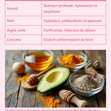
Nutrition profonde, hydratation et
Avocat
souplesse
Miel
Hydratant, antibactérien et apaisant
Argile verte
Purification, réduction du sébum
Curcuma
Eclat et uniformisation du teint
Choisir le bon masque visage maison selon ton type de peau