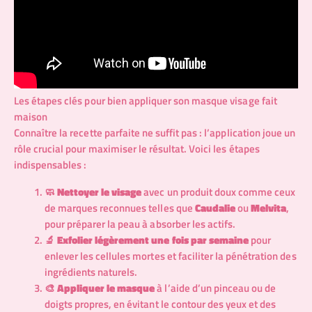
Les étapes clés pour bien appliquer son masque visage fait
maison
Connaître la recette parfaite ne suffit pas : l’application joue un
rôle crucial pour maximiser le résultat. Voici les étapes
indispensables :
🧼
Nettoyer le visage
avec un produit doux comme ceux
de marques reconnues telles que
Caudalie
ou
Melvita
,
pour préparer la peau à absorber les actifs.
🔬
Exfolier légèrement une fois par semaine
pour
enlever les cellules mortes et faciliter la pénétration des
ingrédients naturels.
🎨
Appliquer le masque
à l’aide d’un pinceau ou de
doigts propres, en évitant le contour des yeux et des