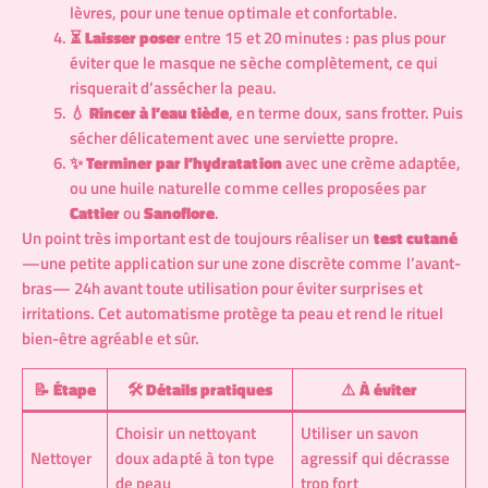
lèvres, pour une tenue optimale et confortable.
⏳
Laisser poser
entre 15 et 20 minutes : pas plus pour
éviter que le masque ne sèche complètement, ce qui
risquerait d’assécher la peau.
💧
Rincer à l’eau tiède
, en terme doux, sans frotter. Puis
sécher délicatement avec une serviette propre.
✨
Terminer par l’hydratation
avec une crème adaptée,
ou une huile naturelle comme celles proposées par
Cattier
ou
Sanoflore
.
Un point très important est de toujours réaliser un
test cutané
—une petite application sur une zone discrète comme l’avant-
bras— 24h avant toute utilisation pour éviter surprises et
irritations. Cet automatisme protège ta peau et rend le rituel
bien-être agréable et sûr.
📝
Étape
🛠️
Détails pratiques
⚠️
À éviter
Choisir un nettoyant
Utiliser un savon
Nettoyer
doux adapté à ton type
agressif qui décrasse
de peau
trop fort