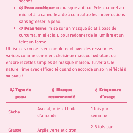
sèches.
🌿
Peau acnéique
: un masque antibactérien naturel au
miel et à la cannelle aide à combattre les imperfections
sans agresser la peau.
🌿
Peau terne
: mise sur un masque éclat à base de
curcuma, miel et lait, pour redonner de la lumière et un
teint uniforme.
Utilise ces conseils en complément avec des ressources
variées comme
comment choisir un masque hydratant
ou
encore
recettes simples de masque maison
. Tu verras, le
naturel rime avec efficacité quand on accorde un soin réfléchi à
sa peau !
🍃
Type de
🧴
Masque
💧
Fréquence
peau
recommandé
d’usage
Avocat, miel et huile
1 fois par
Sèche
d’amande
semaine
2-3 fois par
Grasse
Argile verte et citron