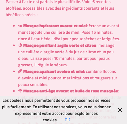
Passer à l’acte est parfois le plus difficile. Voici 6 recettes
étoffées, accessibles avec des ingrédients courants et leurs
bénéfices précis :
🥑
Masque hydratant avocat et miel
: écrase un avocat
mûr et ajoute une cuillère de miel. Pose 15 minutes,
rince à l’eau tiède. idéal pour peaux sèches et fatiguées.
🍋
Masque purifiant argile verte et citron
: mélange
une cuillère d’argile verte à du jus de citron et un peu
d’eau. Laisse poser 10 minutes. parfait pour peaux
grasses, il régule le sébum.
🌾
Masque apaisant avoine et miel
: combine flocons
d’avoine et miel pour calmer irritations et rougeurs sur
peaux sensibles.
🌹
Masque anti-âge avocat et huile de rose musquée
:
mélange avocat, huile de rose musquée et une goutte de
Les cookies nous permettent de vous proposer nos services
miel. Favorise la fermeté et raffermit la peau mature.
plus facilement. En utilisant nos services, vous nous donnez
🐝
Masque antibactérien miel et cannelle
: mélange
expressément votre accord pour exploiter ces
miel et cannelle en poudre, idéal pour lutter contre les
cookies.
OK
imperfections et purifier les peaux acnéiques.