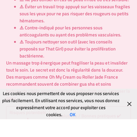
⚠️ Éviter un travail trop appuyé sur les vaisseaux fragiles
sous les yeux pour ne pas risquer des rougeurs ou petits
hématomes.
⚠️ Contre-indiqué pour les personnes sous
anticoagulants ou ayant des problèmes vasculaires.
⚠️ Toujours nettoyer son outil (avec les conseils
proposés sur
That Girl
) pour éviter la prolifération
bactérienne.
Un massage trop énergique peut fragiliser la peau et invalider
tout le soin. Le secret est donc la régularité dans la douceur.
Des marques comme
Oh My Cream
ou
Roller Jade France
recommandent souvent de combiner gua sha et soins
hydratants ciblés pour maximiser les résultats sans agresser la
Les cookies nous permettent de vous proposer nos services
peau.
plus facilement. En utilisant nos services, vous nous donnez
expressément votre accord pour exploiter ces
Risques potentiels
cookies.
OK
Solutions / Bonnes pratiques ✔️
⚠️
Utiliser une huile légère et glisser
Irritation cutanée