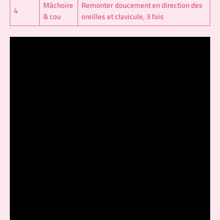
Mâchoire
Remonter doucement en direction des
4
& cou
oreilles et clavicule, 3 fois