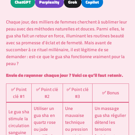
ChatGPT
Perplexity
Grok
Copilot
Chaque jour, des milliers de femmes cherchent à sublimer leur
peau avec des méthodes naturelles et douces. Parmi elles, le
gua sha fait un retour en force, illuminant les routines beauté
avec sa promesse d’éclat et de fermeté. Mais avant de
succomber à ce rituel millénaire, il est légitime de se
demander : est-ce que le gua sha fonctionne vraiment pour la
peau ?
Envie de rayonner chaque jour ? Voici ce qu’il faut retenir.
✅ Point
✅ Point clé
✅ Point clé
✅ Bonus
clé #1
#2
#3
Utiliser un
Une
Un massage
Le gua sha
gua sha en
mauvaise
gua sha régulier
stimule la
quartz rose
technique
détend les
circulation
ou jade
ou pression
tensions
sanguine