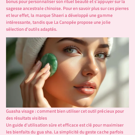
bonus pour personnaliser son rituel beauté et s’appuyer sur la
sagesse ancestrale chinoise. Pour en savoir plus sur ces pierres
et leur effet, la marque
Shaeri
a développé une gamme
intéressante, tandis que
La Canopée
propose une jolie
sélection d’outils adaptés.
Guasha visage : comment bien utiliser cet outil précieux pour
des résultats visibles
Un guide d’utilisation sûre et efficace est clé pour maximiser
les bienfaits du gua sha. La simplicité du geste cache parfois