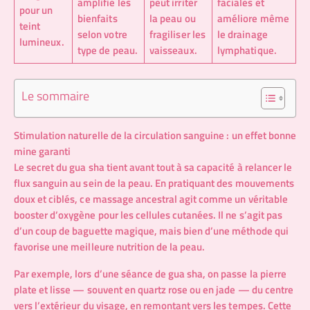
amplifie les
peut irriter
faciales et
pour un
bienfaits
la peau ou
améliore même
teint
selon votre
fragiliser les
le drainage
lumineux.
type de peau.
vaisseaux.
lymphatique.
Le sommaire
Stimulation naturelle de la circulation sanguine : un effet bonne
mine garanti
Le secret du gua sha tient avant tout à sa capacité à relancer le
flux sanguin au sein de la peau. En pratiquant des mouvements
doux et ciblés, ce massage ancestral agit comme un véritable
booster d’oxygène pour les cellules cutanées. Il ne s’agit pas
d’un coup de baguette magique, mais bien d’une méthode qui
favorise une meilleure nutrition de la peau.
Par exemple, lors d’une séance de gua sha, on passe la pierre
plate et lisse — souvent en quartz rose ou en jade — du centre
vers l’extérieur du visage, en remontant vers les tempes. Cette