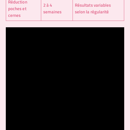
Réduction
2 à 4
Résultats variables
poches et
semaines
selon la régularité
cernes