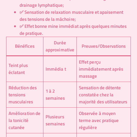
drainage lymphatique;
✅ Sensation de relaxation musculaire et apaisement
des tensions de la mâchoire;
✅ Effet bonne mine immédiat après quelques minutes
de pratique.
Durée
Bénéfices
Preuves/Observations
approximative
Effet perçu
Teint plus
Immédia t
immédiatement après
éclatant
massage
Réduction des
Sensation de détente
1 à 2
tensions
constatée chez la
semaines
musculaires
majorité des utilisateurs
Amélioration de
Observée à moyen
Plusieurs
la tonicité
terme avec pratique
semaines
cutanée
régulière