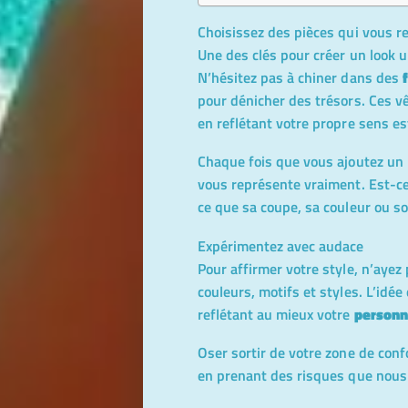
Choisissez des pièces qui vous r
Une des clés pour créer un look u
N’hésitez pas à chiner dans des
pour dénicher des trésors. Ces 
en reflétant votre propre sens es
Chaque fois que vous ajoutez un 
vous représente vraiment. Est-ce
ce que sa coupe, sa couleur ou so
Expérimentez avec audace
Pour affirmer votre style, n’ayez
couleurs, motifs et styles. L’idée
reflétant au mieux votre
personn
Oser sortir de votre zone de conf
en prenant des risques que nous 