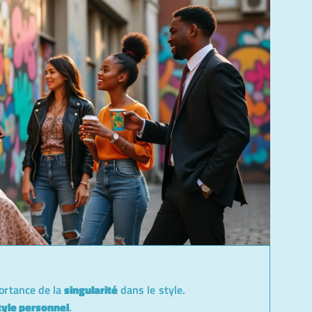
ortance de la
singularité
dans le style.
tyle personnel
.