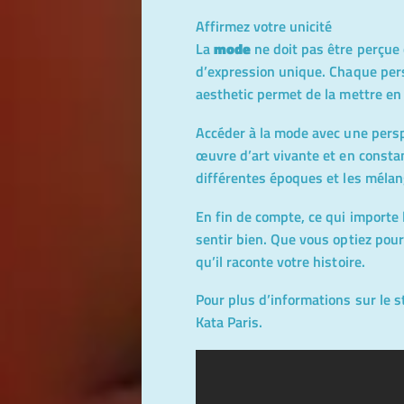
Affirmez votre unicité
La
mode
ne doit pas être perçu
d’expression unique. Chaque perso
aesthetic permet de la mettre en
Accéder à la mode avec une pers
œuvre d’art vivante et en consta
différentes époques et les mélang
En fin de compte, ce qui importe 
sentir bien. Que vous optiez pour
qu’il raconte votre histoire.
Pour plus d’informations sur le s
Kata Paris
.