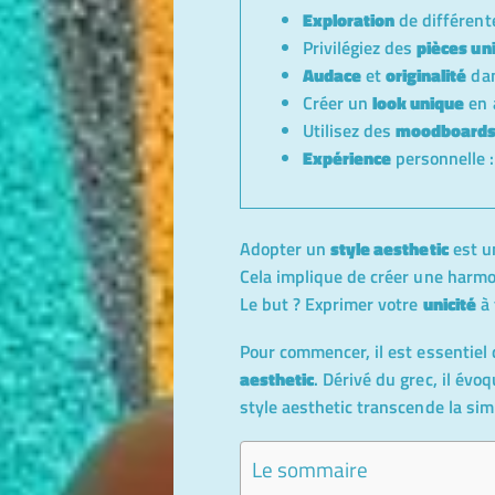
Exploration
de différen
Privilégiez des
pièces un
Audace
et
originalité
dan
Créer un
look unique
en 
Utilisez des
moodboard
Expérience
personnelle :
Adopter un
style aesthetic
est u
Cela implique de créer une harmo
Le but ? Exprimer votre
unicité
à 
Pour commencer, il est essentiel
aesthetic
. Dérivé du grec, il évo
style aesthetic transcende la sim
Le sommaire