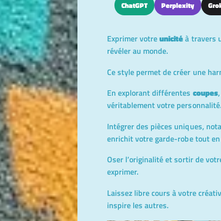
ChatGPT
Perplexity
Gro
Exprimer votre
unicité
à travers 
révéler au monde.
Ce style permet de créer une harm
En explorant différentes
coupes
véritablement votre personnalité
Intégrer des pièces uniques, not
enrichit votre garde-robe tout en
Oser l’originalité et sortir de v
exprimer.
Laissez libre cours à votre créat
inspire les autres.