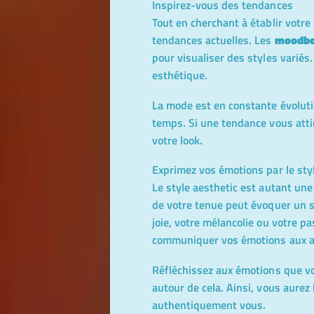
Inspirez-vous des tendances
Tout en cherchant à établir votre
tendances actuelles. Les
moodbo
pour visualiser des styles variés.
esthétique.
La mode est en constante évolution
temps. Si une tendance vous attir
votre look.
Exprimez vos émotions par le sty
Le style aesthetic est autant un
de votre tenue peut évoquer un se
joie, votre mélancolie ou votre p
communiquer vos émotions aux a
Réfléchissez aux émotions que vo
autour de cela. Ainsi, vous aurez
authentiquement vous.