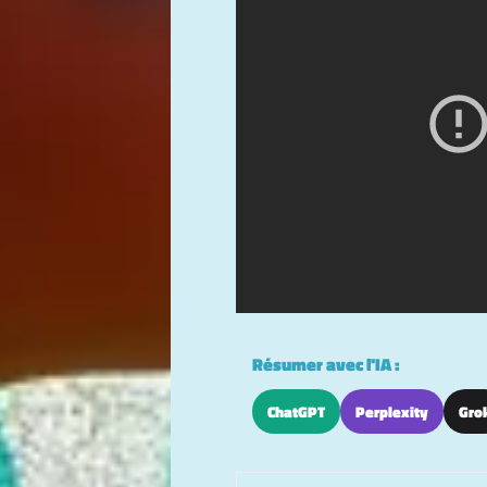
Résumer avec l'IA :
ChatGPT
Perplexity
Gro