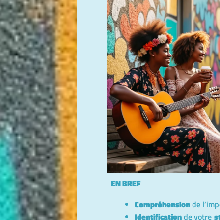
EN BREF
Compréhension
de l’imp
Identification
de votre
s