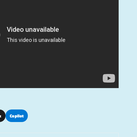
k
Copilot